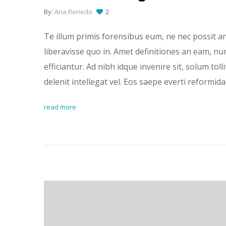
By:
Ana Renedo
2
Te illum primis forensibus eum, ne nec possit an
liberavisse quo in. Amet definitiones an eam, n
efficiantur. Ad nibh idque invenire sit, solum tolli
delenit intellegat vel. Eos saepe everti reformid
read more