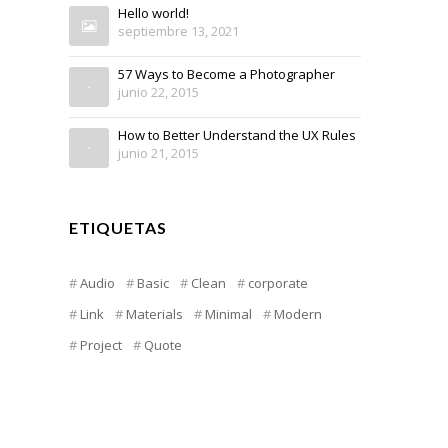
Hello world!
septiembre 13, 2021
57 Ways to Become a Photographer
junio 22, 2015
How to Better Understand the UX Rules
junio 21, 2015
ETIQUETAS
Audio
Basic
Clean
corporate
Link
Materials
Minimal
Modern
Project
Quote