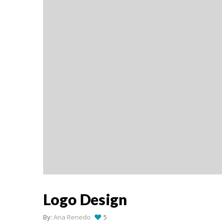
Logo Design
By:
Ana Renedo
5