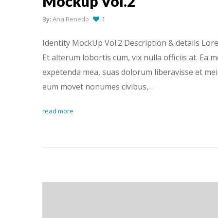
Mockup Vol.2
By:
Ana Renedo
1
Identity MockUp Vol.2 Description & details Lore
Et alterum lobortis cum, vix nulla officiis at. E
expetenda mea, suas dolorum liberavisse et mei,
eum movet nonumes civibus,…
read more