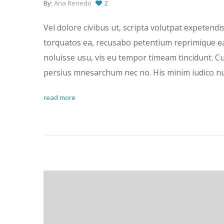
By:
Ana Renedo
2
Vel dolore civibus ut, scripta volutpat expetendis
torquatos ea, recusabo petentium reprimique ea
noluisse usu, vis eu tempor timeam tincidunt. Cu
persius mnesarchum nec no. His minim iudico 
read more