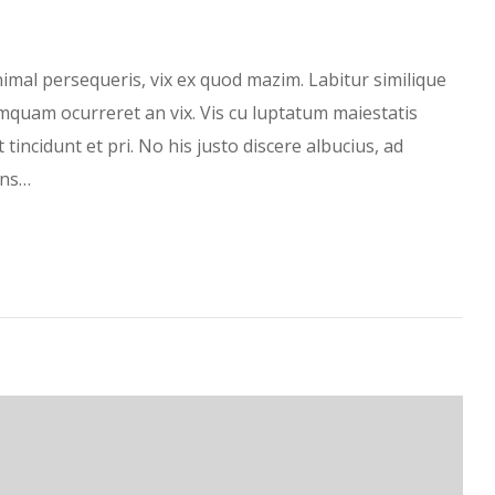
imal persequeris, vix ex quod mazim. Labitur similique
umquam ocurreret an vix. Vis cu luptatum maiestatis
t tincidunt et pri. No his justo discere albucius, ad
ans…