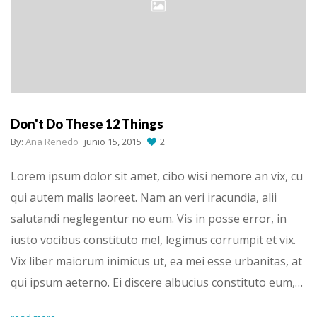
Don't Do These 12 Things
By:
Ana Renedo
junio 15, 2015
2
Lorem ipsum dolor sit amet, cibo wisi nemore an vix, cu
qui autem malis laoreet. Nam an veri iracundia, alii
salutandi neglegentur no eum. Vis in posse error, in
iusto vocibus constituto mel, legimus corrumpit et vix.
Vix liber maiorum inimicus ut, ea mei esse urbanitas, at
qui ipsum aeterno. Ei discere albucius constituto eum,…