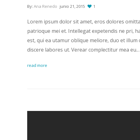
By:
Ana Renedo
junio 21, 2015
1
Lorem ipsum dolor sit amet, eros dolores omitt
patrioque mei et. Intellegat expetendis ne pri, 
est, qui ea utamur oblique meliore, duo et illum 
discere labores ut. Verear complectitur mea eu.
read more