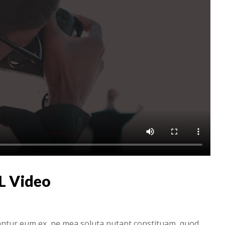
L Video
antur eum ex, ne mea soluta putant constituam, quod