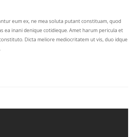
antur eum ex, ne mea soluta putant constituam, quod
has ea inani denique cotidieque. Amet harum pericula et
constituto. Dicta meliore mediocritatem ut vis, duo idque
…