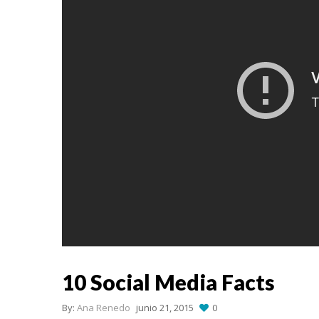
10 Social Media Facts
By:
Ana Renedo
junio 21, 2015
0