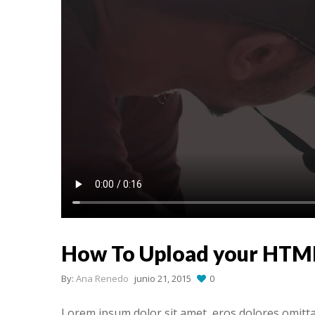
How To Upload your HTM
By:
Ana Renedo
junio 21, 2015
0
Lorem ipsum dolor sit amet, eros dolores omitt